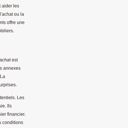
 aider les
'achat ou la
nts offre une
iliers.
'achat
est
ûts annexes
 La
urprises.
tentiels. Les
e. Ils
ier financier.
 conditions