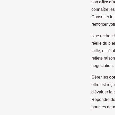
son
offre d'
connaître les
Consulter les
renforcer vot
Une recherc
réelle du bie
taille, et l'
reflète raiso
négociation.
Gérer les
con
offre est reç
d'évaluer la 
Répondre de 
pour les deux