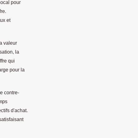
local pour
re.
ux et
a valeur
ation, la
ffre qui
arge pour la
e contre-
emps
tifs d'achat.
atisfaisant