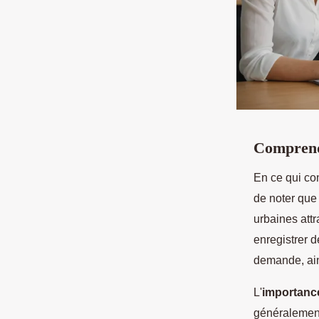
Comprend
En ce qui con
de noter que
urbaines attr
enregistrer d
demande, ain
L'
importance
généralement