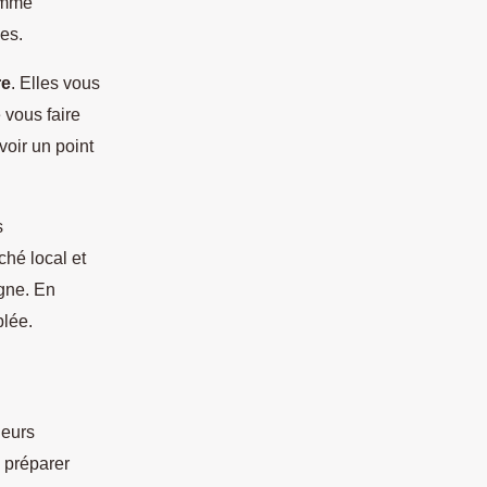
comme
es.
re
. Elles vous
 vous faire
voir un point
s
hé local et
gne. En
blée.
ieurs
n préparer