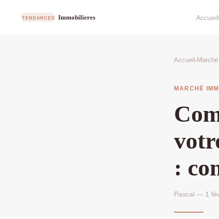
Accueil
Accueil
›
Marché 
MARCHÉ IMM
Comm
votr
: co
Pascal — 1 fév