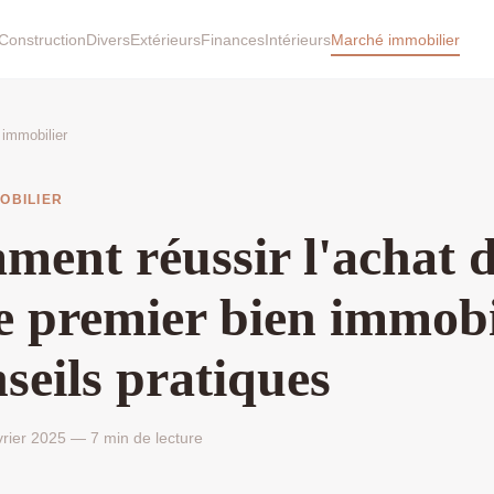
Construction
Divers
Extérieurs
Finances
Intérieurs
Marché immobilier
immobilier
OBILIER
ent réussir l'achat 
e premier bien immobi
nseils pratiques
rier 2025 — 7 min de lecture