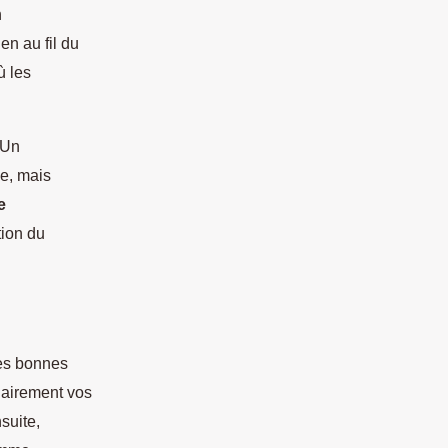
n
en au fil du
ù les
 Un
e, mais
e
tion du
les bonnes
clairement vos
suite,