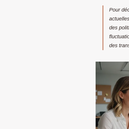
Pour déc
actuelle
des poli
fluctuat
des tran