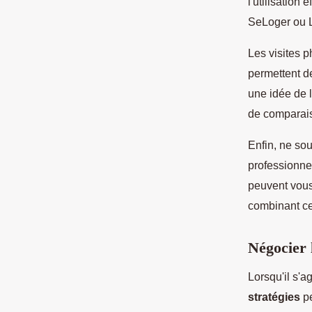
l'utilisation 
SeLoger ou L
Les visites p
permettent de
une idée de l
de comparais
Enfin, ne so
professionne
peuvent vous
combinant ce
Négocier 
Lorsqu'il s'a
stratégies
pe