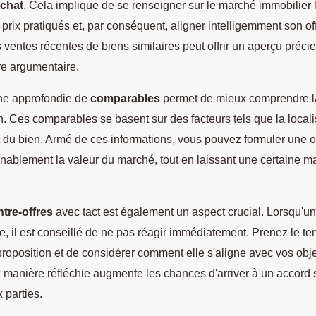
achat
. Cela implique de se renseigner sur le marché immobilier 
 prix pratiqués et, par conséquent, aligner intelligemment son off
 ventes récentes de biens similaires peut offrir un aperçu précie
re argumentaire.
he approfondie de
comparables
permet de mieux comprendre l
n. Ces comparables se basent sur des facteurs tels que la localis
état du bien. Armé de ces informations, vous pouvez formuler une o
nnablement la valeur du marché, tout en laissant une certaine m
tre-offres
avec tact est également un aspect crucial. Lorsqu'un
ue, il est conseillé de ne pas réagir immédiatement. Prenez le t
proposition et de considérer comment elle s'aligne avec vos objec
manière réfléchie augmente les chances d'arriver à un accord s
 parties.