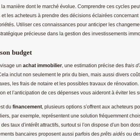
 la manière dont le marché évolue. Comprendre ces cycles peut
 et les acheteurs à prendre des décisions éclairées concernant l
priétés. Utiliser ces connaissances pour anticiper les changeme
stratégique précieuse dans la gestion des investissements immob
son budget
nvisage un
achat immobilier
, une estimation précise des
frais d
Cela inclut non seulement le prix du bien, mais aussi divers co
taxes, les frais de notaire et les possibles travaux de rénovation.
 et l'anticipation de ces dépenses vous aideront à éviter les s
est du
financement
, plusieurs options s'offrent aux acheteurs po
liers, par exemple, représentent une solution fréquemment choisi
 des taux d'intérêt attractifs, surtout si l'on dispose d'un bon doss
ements bancaires proposent aussi parfois des
prêts aidés
ou des