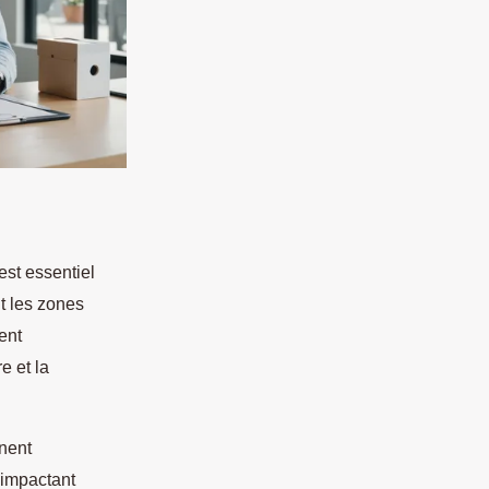
est essentiel
t les zones
ent
e et la
nnent
 impactant