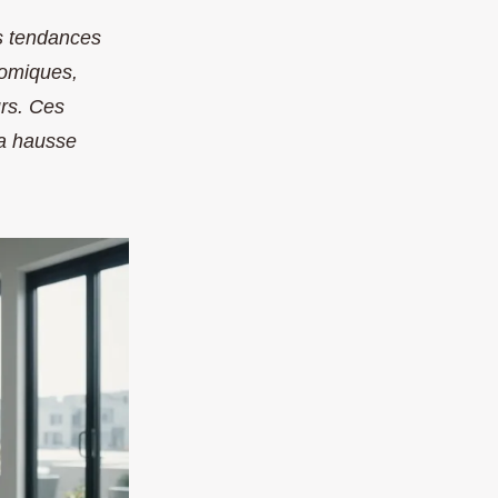
es tendances
nomiques,
rs. Ces
la hausse