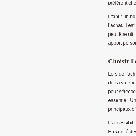
préférentiell
Établir un b
l'achat. Il 
peut être uti
apport person
Choisir l
Lors de l'ach
de sa valeur 
pour sélecti
essentiel. U
principaux o
L'accessibil
Proximité de